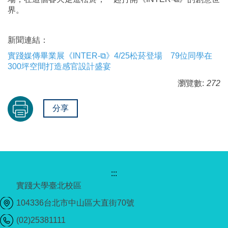
界。
新聞連結：
實踐媒傳畢業展《INTER-⧉》4/25松菸登場 79位同學在
300坪空間打造感官設計盛宴
瀏覽數:
272
分享
:::
實踐大學臺北校區
104336台北市中山區大直街70號
(02)25381111