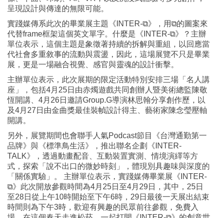
呈現設計與傳達的無限可能。
實踐媒傳系此次的畢業展主題《INTER-⧉》，用⧉的圖案來
代替frame框架這個英文單字。什麼是《INTER-⧉》？主辦
單位表示，這個主題是象徵著持續的拆解與重組，以回應當
代社會多重敘事的流動與震盪，因此，這場展覽不只是畢業
展，更是一場融合視覺、感官與靈魂的設計衝擊。
主辦單位表示，此次展期的限定活動特別安排三場「名人講
座」，包括4月25日由赤燭遊戲共同創辦人暨美術總監陳敬
恆開講、4月26日邀請Group.G導演林思翰分享創作歷，以
及4月27日由金曲獎最佳裝幀設計得主、藝術家陳念瑩壓軸
開講。
另外，展覽期間也會聯手人氣Podcast節目《台灣通勤第一
品牌》與《標準鳥生活》，推出聯名企劃《INTER-
TALK》，透過動畫配音、互動裝置實測、情境演繹等方
式，探索「說不出口的微妙時刻」，體現別具趣味與深度的
「關係實驗」。 主辦單位表示，實踐媒傳畢業展《INTER-
⧉》此次開放參觀時間為4月25日至4月29日，其中，25日
至28日從上午10時開始至下午6時，29日最後一天展出結束
時間則為下午3時，歡迎有興趣的民眾前往參觀，免費入
場，在這個春天走進松菸，一起打開《INTER-⧉》的創意世