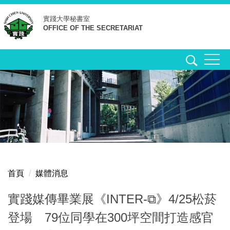
跳
實踐大學
秘書室
到
OFFICE OF THE SECRETARIAT
主
要
內
容
區
首頁
媒體消息
實踐媒傳畢業展《INTER-⧉》4/25松菸
登場 79位同學在300坪空間打造感官