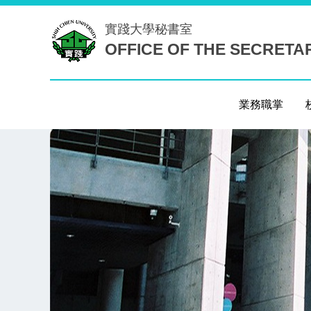
跳
實踐大學
秘書室
到
OFFICE OF THE SECRETA
主
要
內
容
業務職掌
區